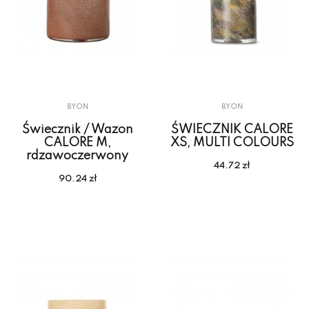
BYON
BYON
Świecznik / Wazon
ŚWIECZNIK CALORE
CALORE M,
XS, MULTI COLOURS
rdzawoczerwony
44.72 zł
90.24 zł