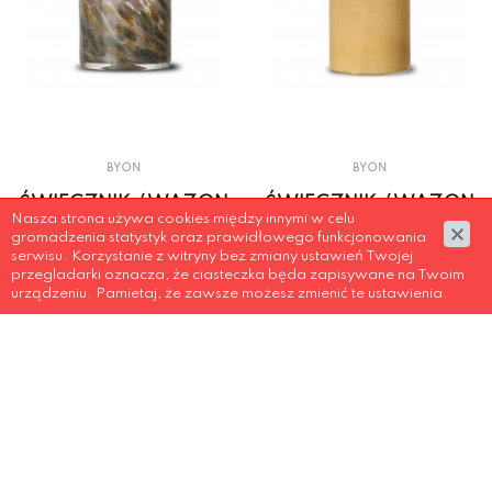
BYON
BYON
ŚWIECZNIK / WAZON
ŚWIECZNIK / WAZON
Nasza strona używa cookies między innymi w celu
CALORE M, MULTI
CALORE L, ŻÓŁTY
gromadzenia statystyk oraz prawidłowego funkcjonowania
COLOURS
serwisu. Korzystanie z witryny bez zmiany ustawień Twojej
przegladarki oznacza, że ciasteczka będa zapisywane na Twoim
urządzeniu. Pamietaj, że zawsze możesz zmienić te ustawienia.