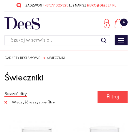
ZADZWOŃ
+48 577 025 325
LUB NAPISZ
BIURO@DEES24.PL
Przejdź
Przejdź
do menu
do
0
głównego
menu
w
stopce
Poka
men
GADŻETY REKLAMOWE
ŚWIECZNIKI
Świeczniki
Rozwiń filtry
Filtruj
Wyczyść wszystkie filtry