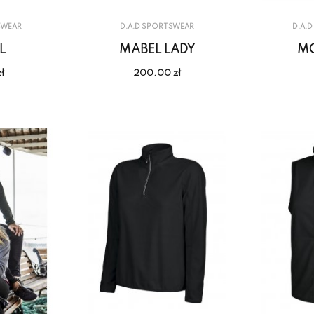
SWEAR
D.A.D SPORTSWEAR
D.A.
L
MABEL LADY
MC
ł
200.00 zł