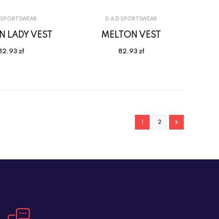
D SPORTSWEAR
D.A.D SPORTSWEAR
N LADY VEST
MELTON VEST
82.93 zł
82.93 zł
1
2