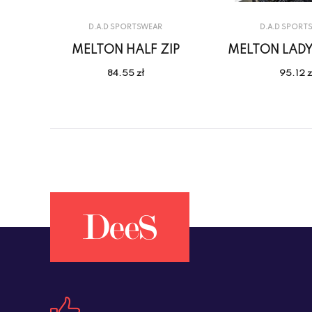
D.A.D SPORTSWEAR
D.A.D SPORT
MELTON HALF ZIP
MELTON LADY 
84.55 zł
95.12 z