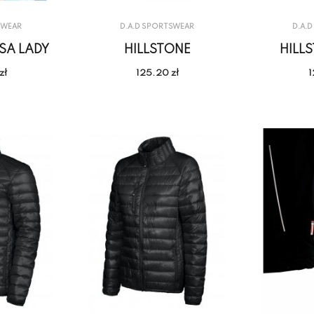
SWEAR
D.A.D SPORTSWEAR
D.A.
SA LADY
HILLSTONE
HILL
zł
125.20 zł
1