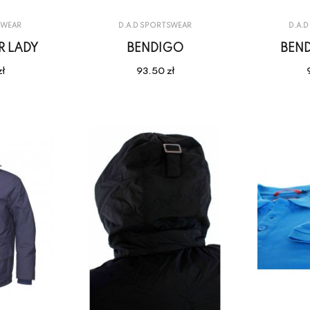
SWEAR
D.A.D SPORTSWEAR
D.A.
 LADY
BENDIGO
BEN
zł
93.50 zł