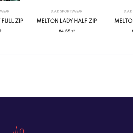
SWEAR
D.A.D SPORTSWEAR
D.A.
FULL ZIP
MELTON LADY HALF ZIP
MELTO
ł
84.55 zł