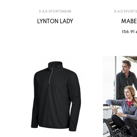
D.A.D SPORTSWEAR
D.A.D SPORT
LYNTON LADY
MABE
156.91 z