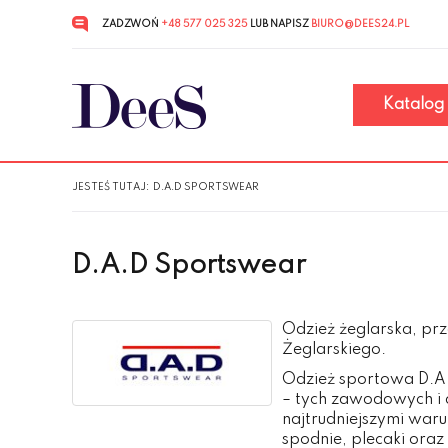
ZADZWOŃ
+48 577 025 325
LUB NAPISZ
BIURO@DEES24.PL
Przejdź
Przejdź
do menu
do
głównego
menu
w
Katalog
stopce
JESTEŚ TUTAJ:
D.A.D SPORTSWEAR
D.A.D Sportswear
Odzież żeglarska, prz
Żeglarskiego.
Odzież sportowa D.A.
– tych zawodowych i 
najtrudniejszymi warun
spodnie, plecaki oraz