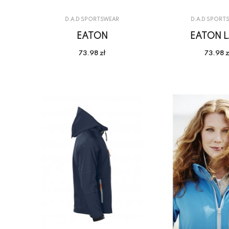
D.A.D SPORTSWEAR
D.A.D SPORT
EATON
EATON L
73.98 zł
73.98 z