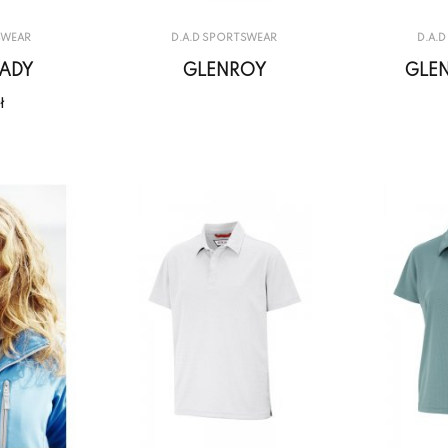
SWEAR
D.A.D SPORTSWEAR
D.A.
ADY
GLENROY
GLEN
ł