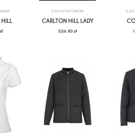
SWEAR
D.A.D SPORTSWEAR
D.A.
HILL
CARLTON HILL LADY
CO
zł
526.83 zł