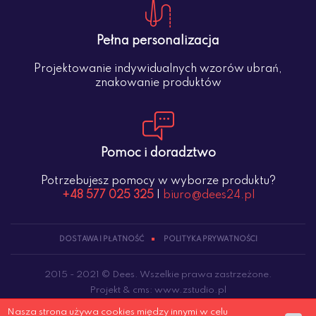
Pełna personalizacja
Projektowanie indywidualnych wzorów ubrań,
znakowanie produktów
Pomoc i doradztwo
Potrzebujesz pomocy w wyborze produktu?
+48 577 025 325
|
biuro@dees24.pl
DOSTAWA I PŁATNOŚĆ
POLITYKA PRYWATNOŚCI
2015 - 2021 © Dees. Wszelkie prawa zastrzeżone.
Projekt &
cms
:
www.zstudio.pl
Nasza strona używa cookies między innymi w celu