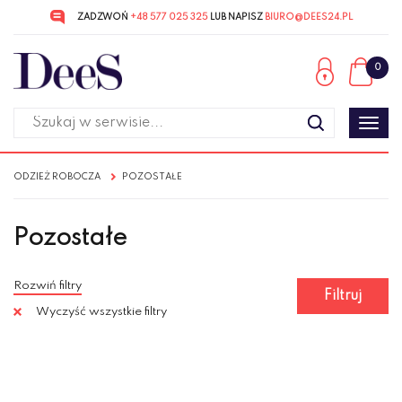
ZADZWOŃ
+48 577 025 325
LUB NAPISZ
BIURO@DEES24.PL
Przejdź
Przejdź
do menu
do
0
głównego
menu
w
stopce
Poka
men
ODZIEŻ ROBOCZA
POZOSTAŁE
Pozostałe
Rozwiń filtry
Filtruj
Wyczyść wszystkie filtry