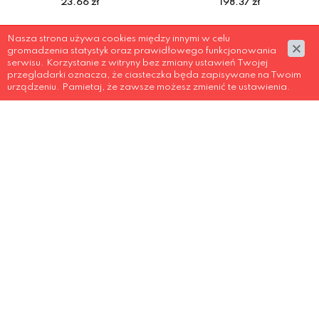
23.66 zł
198.37 zł
Nasza strona używa cookies między innymi w celu
gromadzenia statystyk oraz prawidłowego funkcjonowania
serwisu. Korzystanie z witryny bez zmiany ustawień Twojej
przegladarki oznacza, że ciasteczka będa zapisywane na Twoim
urządzeniu. Pamietaj, że zawsze możesz zmienić te ustawienia.
COTTOVER
COTTOVER
TWILL REGULAR
TWILL SLIM FIT
198.37 zł
198.37 zł