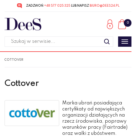
ZADZWOŃ
+48 577 025 325
LUB NAPISZ
BIURO@DEES24.PL
Przejdź
Przejdź
do menu
do
0
głównego
menu
w
stopce
Poka
men
COTTOVER
Cottover
Marka ubrań posiadająca
certyfikaty od największych
organizacji działających na
rzecz środowiska, poprawy
warunków pracy (Fairtrade)
oraz walki z ubóstwem.