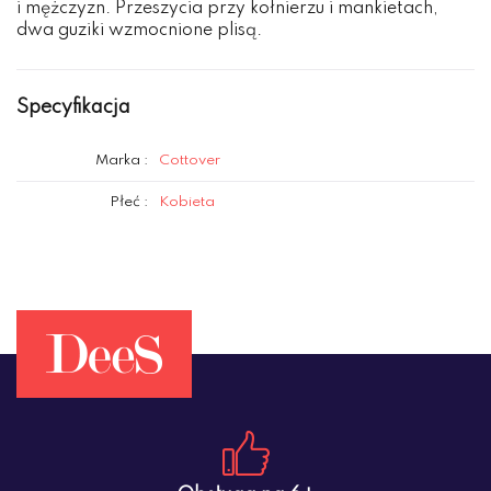
i mężczyzn. Przeszycia przy kołnierzu i mankietach,
dwa guziki wzmocnione plisą.
Specyfikacja
Marka :
Cottover
Płeć :
Kobieta