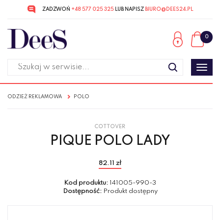
ZADZWOŃ
+48 577 025 325
LUB NAPISZ
BIURO@DEES24.PL
Przejdź
Przejdź
do menu
do
0
głównego
menu
w
stopce
Poka
men
ODZIEŻ REKLAMOWA
POLO
COTTOVER
PIQUE POLO LADY
82.11 zł
Kod produktu:
141005-990-3
Dostępność:
Produkt dostępny