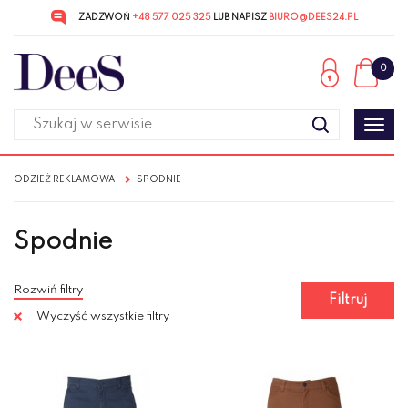
ZADZWOŃ
+48 577 025 325
LUB NAPISZ
BIURO@DEES24.PL
Przejdź
Przejdź
do menu
do
0
głównego
menu
w
stopce
Poka
men
ODZIEŻ REKLAMOWA
SPODNIE
Spodnie
Rozwiń filtry
Filtruj
Wyczyść wszystkie filtry