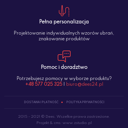
Pełna personalizacja
Projektowanie indywidualnych wzorów ubrań,
znakowanie produktów
Pomoc i doradztwo
Potrzebujesz pomocy w wyborze produktu?
+48 577 025 325
|
biuro@dees24.pl
DOSTAWA I PŁATNOŚĆ
POLITYKA PRYWATNOŚCI
2015 - 2021 © Dees. Wszelkie prawa zastrzeżone.
Projekt &
cms
:
www.zstudio.pl