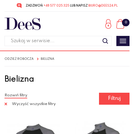
ZADZWOŃ
+48 577 025 325
LUB NAPISZ
BIURO@DEES24.PL
Przejdź
Przejdź
do menu
do
0
głównego
menu
w
stopce
Poka
men
ODZIEŻ ROBOCZA
BIELIZNA
Bielizna
Rozwiń filtry
Filtruj
Wyczyść wszystkie filtry