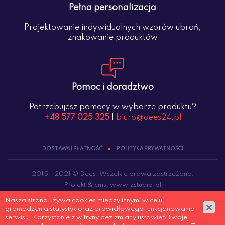
Pełna personalizacja
Projektowanie indywidualnych wzorów ubrań,
znakowanie produktów
Pomoc i doradztwo
Potrzebujesz pomocy w wyborze produktu?
+48 577 025 325
|
biuro@dees24.pl
DOSTAWA I PŁATNOŚĆ
POLITYKA PRYWATNOŚCI
2015 - 2021 © Dees. Wszelkie prawa zastrzeżone.
Projekt &
cms
:
www.zstudio.pl
Nasza strona używa cookies między innymi w celu
gromadzenia statystyk oraz prawidłowego funkcjonowania
serwisu. Korzystanie z witryny bez zmiany ustawień Twojej