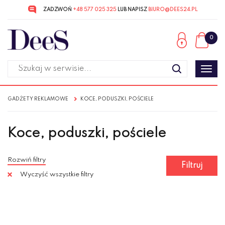
ZADZWOŃ
+48 577 025 325
LUB NAPISZ
BIURO@DEES24.PL
Przejdź
Przejdź
do menu
do
0
głównego
menu
w
stopce
Poka
men
GADŻETY REKLAMOWE
KOCE, PODUSZKI, POŚCIELE
Koce, poduszki, pościele
Rozwiń filtry
Filtruj
Wyczyść wszystkie filtry