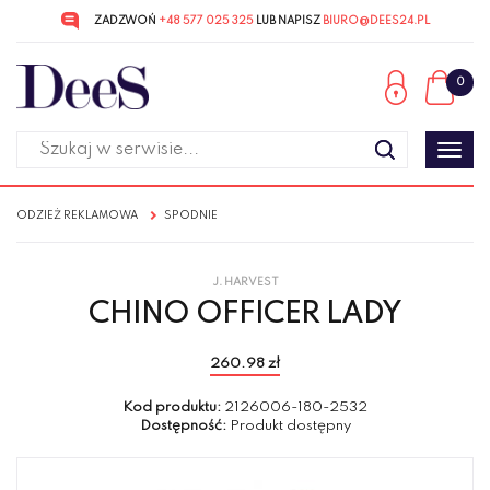
ZADZWOŃ
+48 577 025 325
LUB NAPISZ
BIURO@DEES24.PL
Przejdź
Przejdź
do menu
do
0
głównego
menu
w
stopce
Poka
men
ODZIEŻ REKLAMOWA
SPODNIE
J. HARVEST
CHINO OFFICER LADY
260.98 zł
Kod produktu:
2126006-180-2532
Dostępność:
Produkt dostępny