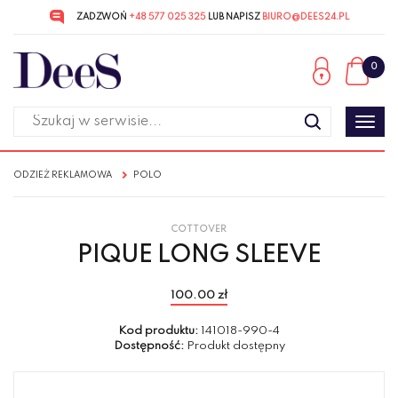
ZADZWOŃ
+48 577 025 325
LUB NAPISZ
BIURO@DEES24.PL
Przejdź
Przejdź
do menu
do
0
głównego
menu
w
stopce
Poka
men
ODZIEŻ REKLAMOWA
POLO
COTTOVER
PIQUE LONG SLEEVE
100.00 zł
Kod produktu:
141018-990-4
Dostępność:
Produkt dostępny