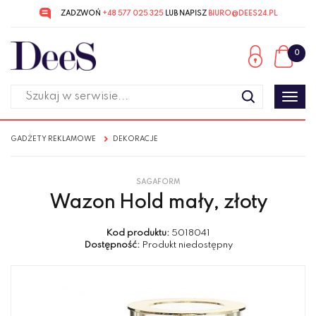
ZADZWOŃ
+48 577 025 325
LUB NAPISZ
BIURO@DEES24.PL
Przejdź
Przejdź
do menu
do
0
głównego
menu
w
stopce
Poka
men
GADŻETY REKLAMOWE
DEKORACJE
SAGAFORM
Wazon Hold mały, złoty
Kod produktu:
5018041
Dostępność:
Produkt niedostępny