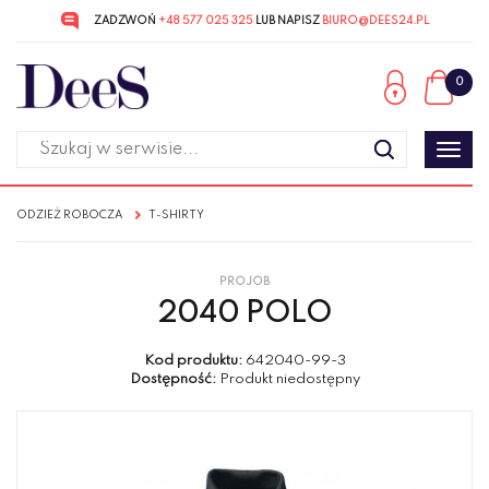
ZADZWOŃ
+48 577 025 325
LUB NAPISZ
BIURO@DEES24.PL
Przejdź
Przejdź
do menu
do
0
głównego
menu
w
stopce
Poka
men
ODZIEŻ ROBOCZA
T-SHIRTY
PROJOB
2040 POLO
Kod produktu:
642040-99-3
Dostępność:
Produkt niedostępny