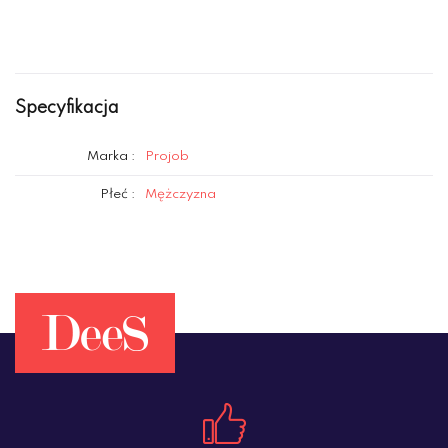
Specyfikacja
Marka :
Projob
Płeć :
Mężczyzna