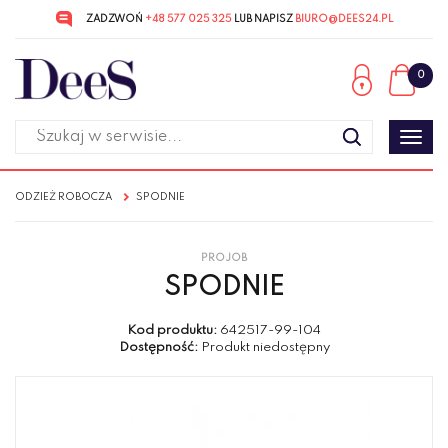
ZADZWOŃ
+48 577 025 325
LUB NAPISZ
BIURO@DEES24.PL
Przejdź
Przejdź
do menu
do
0
głównego
menu
w
stopce
Poka
men
ODZIEŻ ROBOCZA
SPODNIE
PROJOB
SPODNIE
Kod produktu:
642517-99-104
Dostępność:
Produkt niedostępny