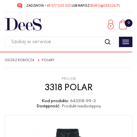
ZADZWOŃ
+48 577 025 325
LUB NAPISZ
BIURO@DEES24.PL
Przejdź
Przejdź
do menu
do
0
głównego
menu
w
stopce
Poka
men
ODZIEŻ ROBOCZA
POLARY
PROJOB
3318 POLAR
Kod produktu:
643318-99-3
Dostępność:
Produkt niedostępny