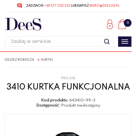
ZADZWOŃ
+48 577 025 325
LUB NAPISZ
BIURO@DEES24.PL
Przejdź
Przejdź
do menu
do
0
głównego
menu
w
stopce
Poka
men
ODZIEŻ ROBOCZA
KURTKI
PROJOB
3410 KURTKA FUNKCJONALNA
Kod produktu:
643410-99-3
Dostępność:
Produkt niedostępny