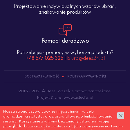
Projektowanie indywidualnych wzorów ubrań,
znakowanie produktów
Pomoc i doradztwo
Potrzebujesz pomocy w wyborze produktu?
+48 577 025 325
|
biuro@dees24.pl
DOSTAWA I PŁATNOŚĆ
POLITYKA PRYWATNOŚCI
2015 - 2021 © Dees. Wszelkie prawa zastrzeżone.
Projekt &
cms
:
www.zstudio.pl
Nasza strona używa cookies między innymi w celu
gromadzenia statystyk oraz prawidłowego funkcjonowania
serwisu. Korzystanie z witryny bez zmiany ustawień Twojej
przegladarki oznacza, że ciasteczka będa zapisywane na Twoim