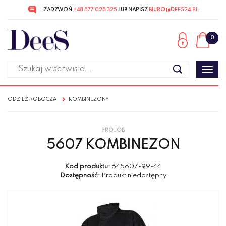
ZADZWOŃ
+48 577 025 325
LUB NAPISZ
BIURO@DEES24.PL
Przejdź
Przejdź
do menu
do
0
głównego
menu
w
stopce
Poka
men
ODZIEŻ ROBOCZA
KOMBINEZONY
PROJOB
5607 KOMBINEZON
Kod produktu:
645607-99-44
Dostępność:
Produkt niedostępny