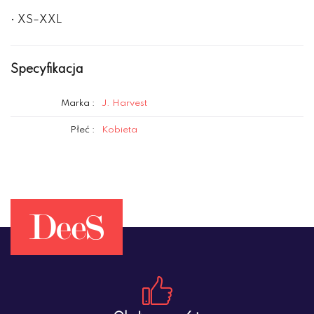
• XS–XXL
Specyfikacja
Marka :
J. Harvest
Płeć :
Kobieta