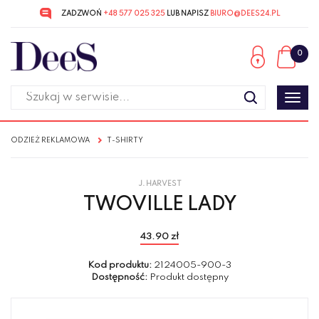
ZADZWOŃ
+48 577 025 325
LUB NAPISZ
BIURO@DEES24.PL
Przejdź
Przejdź
do menu
do
0
głównego
menu
w
stopce
Poka
men
ODZIEŻ REKLAMOWA
T-SHIRTY
J. HARVEST
TWOVILLE LADY
43.90 zł
Kod produktu:
2124005-900-3
Dostępność:
Produkt dostępny