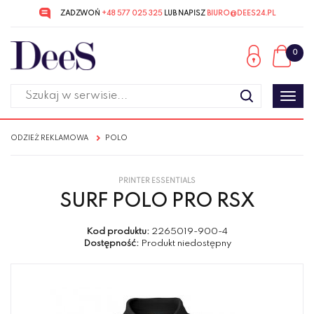
ZADZWOŃ
+48 577 025 325
LUB NAPISZ
BIURO@DEES24.PL
Przejdź
Przejdź
do menu
do
0
głównego
menu
w
stopce
Poka
men
ODZIEŻ REKLAMOWA
POLO
PRINTER ESSENTIALS
SURF POLO PRO RSX
Kod produktu:
2265019-900-4
Dostępność:
Produkt niedostępny