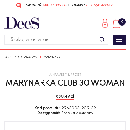
ZADZWOŃ
+48 577 025 325
LUB NAPISZ
BIURO@DEES24.PL
Przejdź
Przejdź
do menu
do
0
głównego
menu
w
stopce
Poka
men
ODZIEŻ REKLAMOWA
MARYNARKI
J. HARVEST & FROST
MARYNARKA CLUB 30 WOMAN
880.49 zł
Kod produktu:
2963003-209-32
Dostępność:
Produkt dostępny