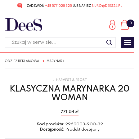
ZADZWOŃ
+48 577 025 325
LUB NAPISZ
BIURO@DEES24.PL
Przejdź
Przejdź
do menu
do
0
głównego
menu
w
stopce
Poka
men
ODZIEŻ REKLAMOWA
MARYNARKI
J. HARVEST & FROST
KLASYCZNA MARYNARKA 20
WOMAN
771.54 zł
Kod produktu:
2962003-900-32
Dostępność:
Produkt dostępny