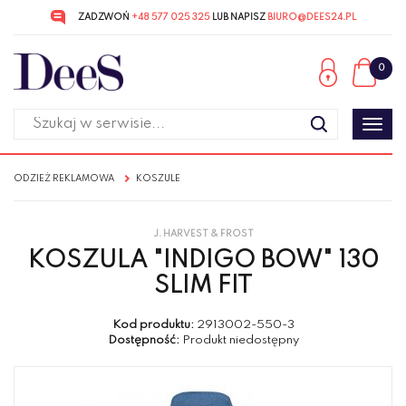
ZADZWOŃ
+48 577 025 325
LUB NAPISZ
BIURO@DEES24.PL
Przejdź
Przejdź
do menu
do
0
głównego
menu
w
stopce
Poka
men
ODZIEŻ REKLAMOWA
KOSZULE
J. HARVEST & FROST
KOSZULA "INDIGO BOW" 130
SLIM FIT
Kod produktu:
2913002-550-3
Dostępność:
Produkt niedostępny