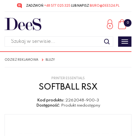
ZADZWOŃ
+48 577 025 325
LUB NAPISZ
BIURO@DEES24.PL
Przejdź
Przejdź
do menu
do
0
głównego
menu
w
stopce
Poka
men
ODZIEŻ REKLAMOWA
BLUZY
PRINTER ESSENTIALS
SOFTBALL RSX
Kod produktu:
2262048-900-3
Dostępność:
Produkt niedostępny