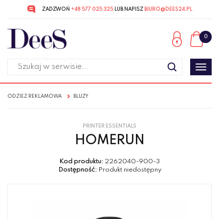
ZADZWOŃ
+48 577 025 325
LUB NAPISZ
BIURO@DEES24.PL
Przejdź
Przejdź
do menu
do
0
głównego
menu
w
stopce
Poka
men
ODZIEŻ REKLAMOWA
BLUZY
PRINTER ESSENTIALS
HOMERUN
Kod produktu:
2262040-900-3
Dostępność:
Produkt niedostępny