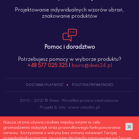
Projektowanie indywidualnych wzorów ubrań,
znakowanie produktów
Pomoc i doradztwo
Potrzebujesz pomocy w wyborze produktu?
+48 577 025 325
|
biuro@dees24.pl
DOSTAWA I PŁATNOŚĆ
POLITYKA PRYWATNOŚCI
2015 - 2021 © Dees. Wszelkie prawa zastrzeżone.
Projekt &
cms
:
www.zstudio.pl
Nasza strona używa cookies między innymi w celu
gromadzenia statystyk oraz prawidłowego funkcjonowania
serwisu. Korzystanie z witryny bez zmiany ustawień Twojej
przegladarki oznacza, że ciasteczka będa zapisywane na Twoim