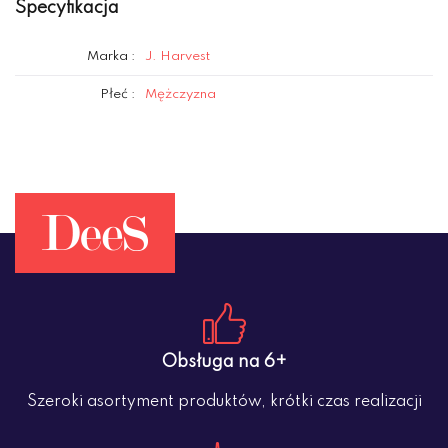
Specyfikacja
Marka :
J. Harvest
Płeć :
Mężczyzna
Obsługa na 6+
Szeroki asortyment produktów, krótki czas realizacji