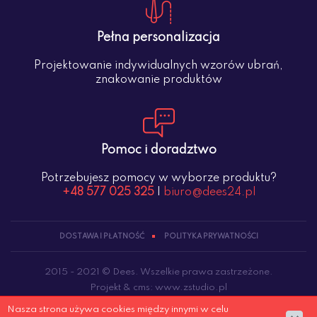
Pełna personalizacja
Projektowanie indywidualnych wzorów ubrań,
znakowanie produktów
Pomoc i doradztwo
Potrzebujesz pomocy w wyborze produktu?
+48 577 025 325
|
biuro@dees24.pl
DOSTAWA I PŁATNOŚĆ
POLITYKA PRYWATNOŚCI
2015 - 2021 © Dees. Wszelkie prawa zastrzeżone.
Projekt &
cms
:
www.zstudio.pl
Nasza strona używa cookies między innymi w celu