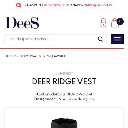
ZADZWOŃ
+48 577 025 325
LUB NAPISZ
BIURO@DEES24.PL
Przejdź
Przejdź
do menu
do
0
głównego
menu
w
stopce
Poka
men
ODZIEŻ REKLAMOWA
BEZRĘKAWNIKI
J. HARVEST
DEER RIDGE VEST
Kod produktu:
2131040-900-4
Dostępność:
Produkt niedostępny