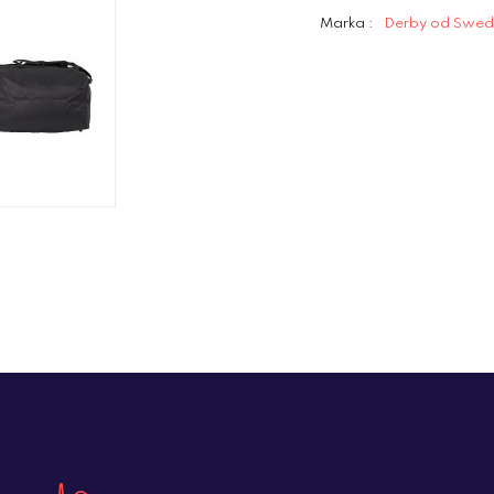
Marka :
Derby od Swed