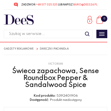
ZADZWOŃ
+48 577 025 325
LUB NAPISZ
BIURO@DEES24.PL
Przejdź
Przejdź
do menu
do
0
głównego
menu
w
stopce
Poka
men
GADŻETY REKLAMOWE
ŚWIECZKI I PACHNIDŁA
VICTORIAN
Świeca zapachowa, Sense
Roundbox Pepper &
Sandalwood Spice
Kod produktu:
5392401906
Dostępność:
Produkt niedostępny