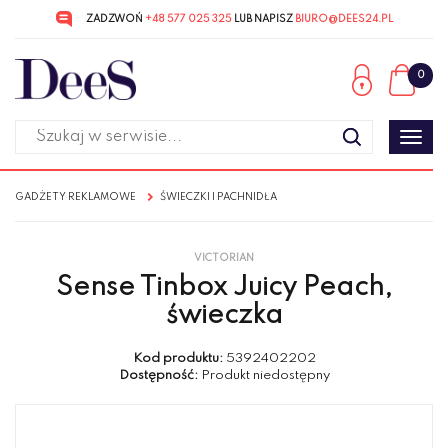
ZADZWOŃ
+48 577 025 325
LUB NAPISZ
BIURO@DEES24.PL
Przejdź
Przejdź
do menu
do
0
głównego
menu
w
stopce
Poka
men
GADŻETY REKLAMOWE
ŚWIECZKI I PACHNIDŁA
VICTORIAN
Sense Tinbox Juicy Peach,
świeczka
Kod produktu:
5392402202
Dostępność:
Produkt niedostępny