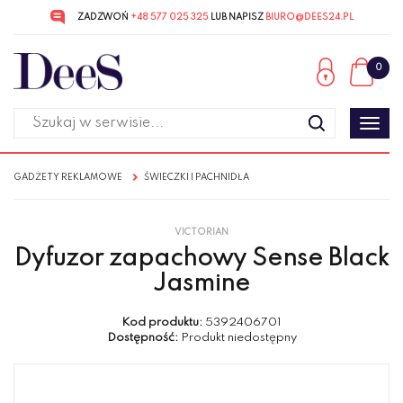
ZADZWOŃ
+48 577 025 325
LUB NAPISZ
BIURO@DEES24.PL
Przejdź
Przejdź
do menu
do
0
głównego
menu
w
stopce
Poka
men
GADŻETY REKLAMOWE
ŚWIECZKI I PACHNIDŁA
VICTORIAN
Dyfuzor zapachowy Sense Black
Jasmine
Kod produktu:
5392406701
Dostępność:
Produkt niedostępny