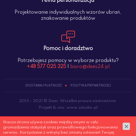
Pełna personalizacja
Projektowanie indywidualnych wzorów ubrań,
znakowanie produktów
Pomoc i doradztwo
Potrzebujesz pomocy w wyborze produktu?
+48 577 025 325
|
biuro@dees24.pl
DOSTAWA I PŁATNOŚĆ
POLITYKA PRYWATNOŚCI
2015 - 2021 © Dees. Wszelkie prawa zastrzeżone.
Projekt &
cms
:
www.zstudio.pl
Nasza strona używa cookies między innymi w celu
gromadzenia statystyk oraz prawidłowego funkcjonowania
serwisu. Korzystanie z witryny bez zmiany ustawień Twojej