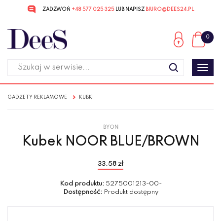
ZADZWOŃ
+48 577 025 325
LUB NAPISZ
BIURO@DEES24.PL
Przejdź
Przejdź
do menu
do
0
głównego
menu
w
stopce
Poka
men
GADŻETY REKLAMOWE
KUBKI
BYON
Kubek NOOR BLUE/BROWN
33.58 zł
Kod produktu:
5275001213-00-
Dostępność:
Produkt dostępny