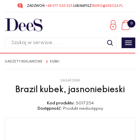
ZADZWOŃ
+48 577 025 325
LUB NAPISZ
BIURO@DEES24.PL
Przejdź
Przejdź
do menu
do
0
głównego
menu
w
stopce
Poka
men
GADŻETY REKLAMOWE
KUBKI
SAGAFORM
Brazil kubek, jasnoniebieski
Kod produktu:
5017254
Dostępność:
Produkt niedostępny