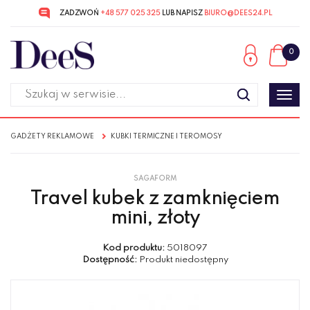
ZADZWOŃ
+48 577 025 325
LUB NAPISZ
BIURO@DEES24.PL
Przejdź
Przejdź
do menu
do
0
głównego
menu
w
stopce
Poka
men
GADŻETY REKLAMOWE
KUBKI TERMICZNE I TEROMOSY
SAGAFORM
Travel kubek z zamknięciem
mini, złoty
Kod produktu:
5018097
Dostępność:
Produkt niedostępny