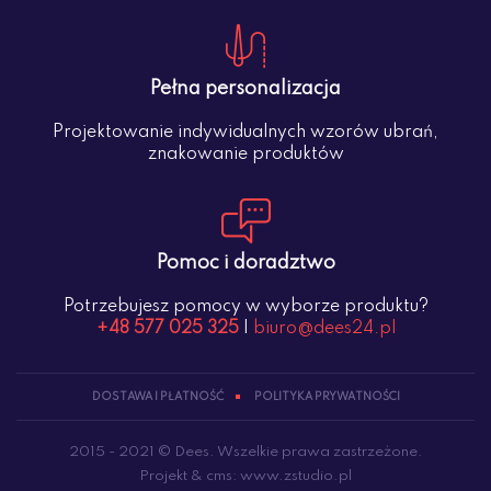
Pełna personalizacja
Projektowanie indywidualnych wzorów ubrań,
znakowanie produktów
Pomoc i doradztwo
Potrzebujesz pomocy w wyborze produktu?
+48 577 025 325
|
biuro@dees24.pl
DOSTAWA I PŁATNOŚĆ
POLITYKA PRYWATNOŚCI
2015 - 2021 © Dees. Wszelkie prawa zastrzeżone.
Projekt &
cms
:
www.zstudio.pl