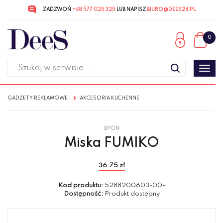
ZADZWOŃ
+48 577 025 325
LUB NAPISZ
BIURO@DEES24.PL
Przejdź
Przejdź
do menu
do
0
głównego
menu
w
stopce
Poka
men
GADŻETY REKLAMOWE
AKCESORIA KUCHENNE
BYON
Miska FUMIKO
36.75 zł
Kod produktu:
5288200603-00-
Dostępność:
Produkt dostępny