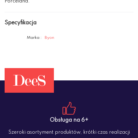
Porcelana.
Specyfikacja
Marka :
Byon
Obsługa na 6+
Szeroki asortyment produktów, krótki czas realizacji