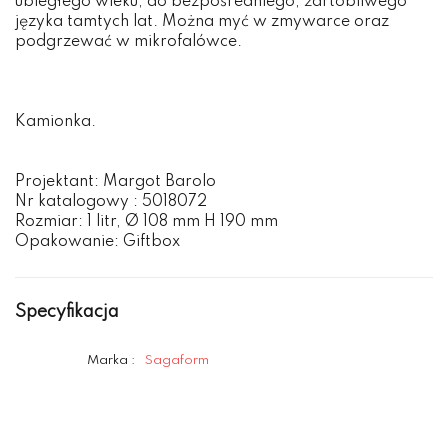
ubiegłego wieku, do bezpośredniego, żartobliwego
języka tamtych lat. Można myć w zmywarce oraz
podgrzewać w mikrofalówce.
Kamionka.
Projektant: Margot Barolo
Nr katalogowy : 5018072
Rozmiar: 1 litr, Ø 108 mm H 190 mm
Opakowanie: Giftbox
Specyfikacja
Marka :
Sagaform