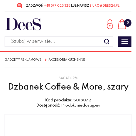
ZADZWOŃ
+48 577 025 325
LUB NAPISZ
BIURO@DEES24.PL
Przejdź
Przejdź
do menu
do
0
głównego
menu
w
stopce
Poka
men
GADŻETY REKLAMOWE
AKCESORIA KUCHENNE
SAGAFORM
Dzbanek Coffee & More, szary
Kod produktu:
5018072
Dostępność:
Produkt niedostępny