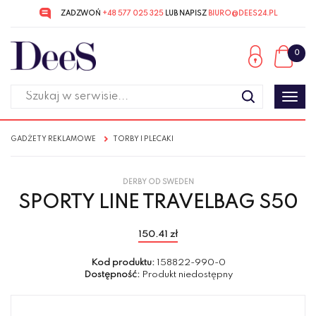
ZADZWOŃ
+48 577 025 325
LUB NAPISZ
BIURO@DEES24.PL
Przejdź
Przejdź
do menu
do
0
głównego
menu
w
stopce
Poka
men
GADŻETY REKLAMOWE
TORBY I PLECAKI
DERBY OD SWEDEN
SPORTY LINE TRAVELBAG S50
150.41 zł
Kod produktu:
158822-990-0
Dostępność:
Produkt niedostępny