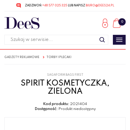
ZADZWOŃ
+48 577 025 325
LUB NAPISZ
BIURO@DEES24.PL
Przejdź
Przejdź
do menu
do
0
głównego
menu
w
stopce
Poka
men
GADŻETY REKLAMOWE
TORBY I PLECAKI
SAGAFORM BAGS FIRST
SPIRIT KOSMETYCZKA,
ZIELONA
Kod produktu:
2021404
Dostępność:
Produkt niedostępny