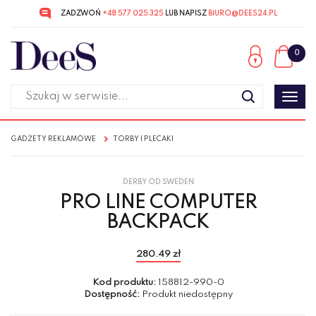
ZADZWOŃ
+48 577 025 325
LUB NAPISZ
BIURO@DEES24.PL
Przejdź
Przejdź
do menu
do
0
głównego
menu
w
stopce
Poka
men
GADŻETY REKLAMOWE
TORBY I PLECAKI
DERBY OD SWEDEN
PRO LINE COMPUTER
BACKPACK
280.49 zł
Kod produktu:
158812-990-0
Dostępność:
Produkt niedostępny