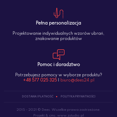
Pełna personalizacja
Projektowanie indywidualnych wzorów ubrań,
znakowanie produktów
Pomoc i doradztwo
Potrzebujesz pomocy w wyborze produktu?
+48 577 025 325
|
biuro@dees24.pl
DOSTAWA I PŁATNOŚĆ
POLITYKA PRYWATNOŚCI
2015 - 2021 © Dees. Wszelkie prawa zastrzeżone.
Projekt &
cms
:
www.zstudio.pl