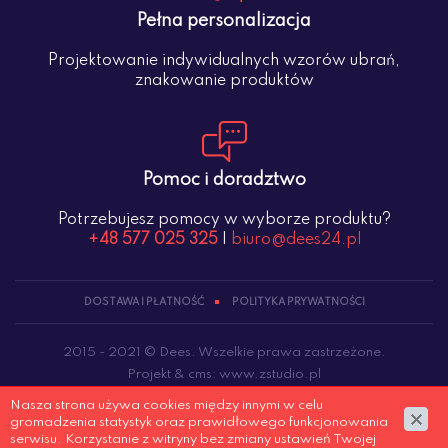
Pełna personalizacja
Projektowanie indywidualnych wzorów ubrań,
znakowanie produktów
Pomoc i doradztwo
Potrzebujesz pomocy w wyborze produktu?
+48 577 025 325
|
biuro@dees24.pl
DOSTAWA I PŁATNOŚĆ
POLITYKA PRYWATNOŚCI
2015 - 2021 © Dees. Wszelkie prawa zastrzeżone.
Projekt &
cms
:
www.zstudio.pl
Nasza strona używa cookies między innymi w celu
gromadzenia statystyk oraz prawidłowego funkcjonowania
serwisu. Korzystanie z witryny bez zmiany ustawień Twojej