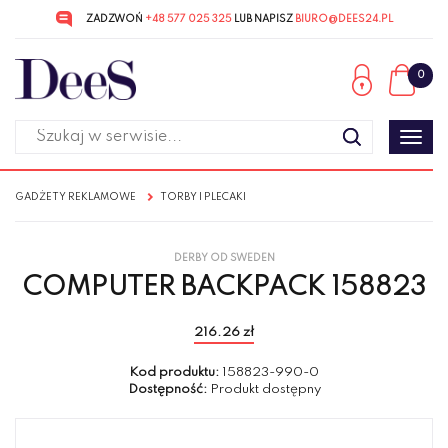
ZADZWOŃ
+48 577 025 325
LUB NAPISZ
BIURO@DEES24.PL
Przejdź
Przejdź
do menu
do
0
głównego
menu
w
stopce
Poka
men
GADŻETY REKLAMOWE
TORBY I PLECAKI
DERBY OD SWEDEN
COMPUTER BACKPACK 158823
216.26 zł
Kod produktu:
158823-990-0
Dostępność:
Produkt dostępny