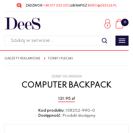
ZADZWOŃ
+48 577 025 325
LUB NAPISZ
BIURO@DEES24.PL
Przejdź
Przejdź
do menu
do
0
głównego
menu
w
stopce
Poka
men
GADŻETY REKLAMOWE
TORBY I PLECAKI
DERBY OD SWEDEN
COMPUTER BACKPACK
121.95 zł
Kod produktu:
158252-990-0
Dostępność:
Produkt dostępny